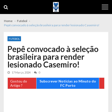
Skip
Skip
to
to
navigation
content
Home
Futebol
Pepê convocado à seleção brasileira para render lesionado Casemiro!
FUTEBOL
Pepê convocado à seleção
brasileira para render
lesionado Casemiro!
17 Março, 2024
0
Gostou do
Subscrever Notícias ao Minuto do
Artigo ?
FC Porto