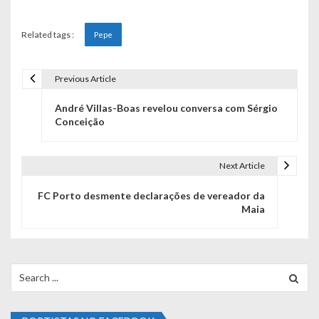
Related tags :
Pepe
Previous Article
N
André Villas-Boas revelou conversa com Sérgio
a
Conceição
v
e
Next Article
g
FC Porto desmente declarações de vereador da
Maia
a
ç
ã
Search
for:
o