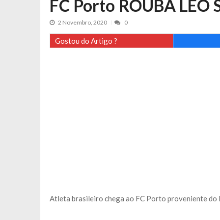
FC Porto ROUBA LÉO S
Advogado dos ‘Super Dragões’ acus
Última Hora: FC Porto multado pela
2 Novembro, 2020
0
Gostou do Artigo ?
Atleta brasileiro chega ao FC Porto proveniente do 