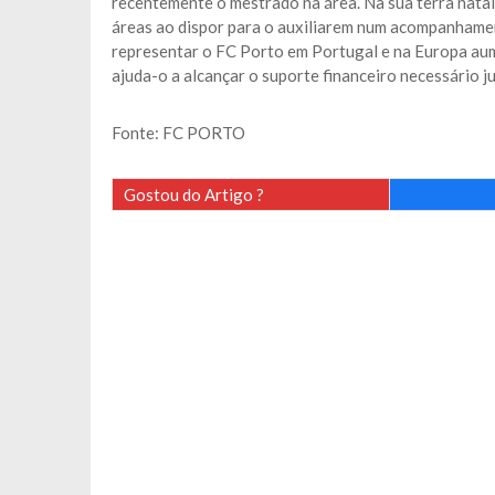
recentemente o mestrado na área. Na sua terra natal,
áreas ao dispor para o auxiliarem num acompanhament
representar o FC Porto em Portugal e na Europa aumen
ajuda-o a alcançar o suporte financeiro necessário j
Fonte: FC PORTO
Gostou do Artigo ?