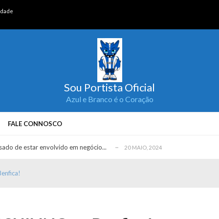
cidade
Sou Portista Oficial
 UEFA por incumprimento do ‘fair-play&#...
17 MAIO, 2024
Azul e Branco é o Coração
 com providência cautelar ao TAD
15 MAIO, 2024
ado à busca da família de Fern...
12 MAIO, 2024
FALE CONNOSCO
emporadas!
5 JUNHO, 2024
ado de estar envolvido em negócio...
20 MAIO, 2024
 UEFA por incumprimento do ‘fair-play&#...
17 MAIO, 2024
enfica!
 com providência cautelar ao TAD
15 MAIO, 2024
ado à busca da família de Fern...
12 MAIO, 2024
emporadas!
5 JUNHO, 2024