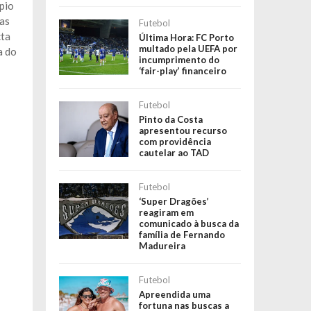
ípio
nas
Futebol
cta
Última Hora: FC Porto
multado pela UEFA por
a do
incumprimento do
‘fair-play’ financeiro
Futebol
Pinto da Costa
apresentou recurso
com providência
cautelar ao TAD
Futebol
‘Super Dragões’
reagiram em
comunicado à busca da
família de Fernando
Madureira
Futebol
Apreendida uma
fortuna nas buscas a