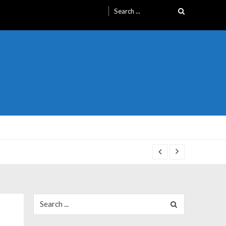
Search
for:
Search
for: