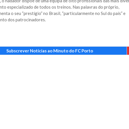
 o nadador dispõe de uma equipa de oito profissionais das mais dive
o especializado de todos os treinos. Nas palavras do próprio,
ta o seu “prestígio” no Brasil, “particularmente no Sul do país” e
unto dos patrocinadores.
Subscrever Notícias ao Minuto do FC Porto